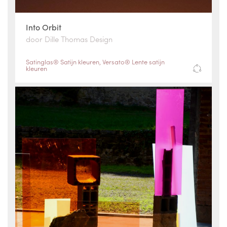
Into Orbit
door Dille Thomas Design
Satinglas® Satijn kleuren
,
Versato® Lente satijn
kleuren