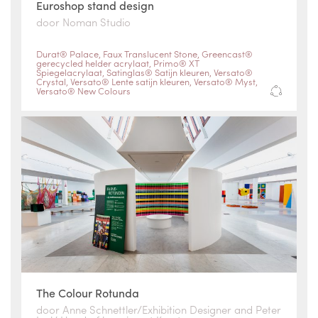
Euroshop stand design
door Noman Studio
Durat® Palace
,
Faux Translucent Stone
,
Greencast®
gerecycled helder acrylaat
,
Primo® XT
Spiegelacrylaat
,
Satinglas® Satijn kleuren
,
Versato®
Crystal
,
Versato® Lente satijn kleuren
,
Versato® Myst
,
Versato® New Colours
The Colour Rotunda
door Anne Schnettler/Exhibition Designer and Peter