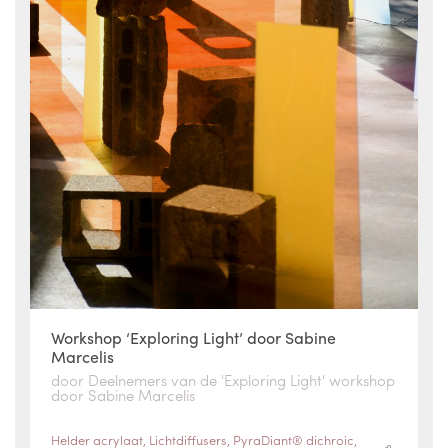
Workshop ‘Exploring Light’ door Sabine
Marcelis
door Deelnemers van de 'Exploring Light' workshop
door Sabine Marcelis
Helder acrylaat
,
Lichtdiffusers
,
PyraDiant® dichroic
,