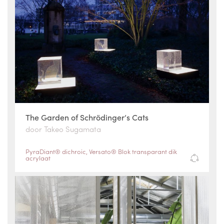
The Garden of Schrödinger’s Cats
door Takeo Sugamata
PyraDiant® dichroic
,
Versato® Blok transparant dik
acrylaat