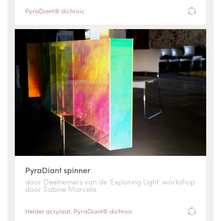
PyraDiant® dichroic
PyraDiant spinner
door Deelnemers van de 'Exploring Light' workshop
door Sabine Marcelis
Helder acrylaat
,
PyraDiant® dichroic