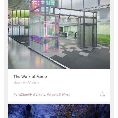
The Walk of Fame
door BeMatrix
PyraDiant® dichroic
,
Versato® Myst