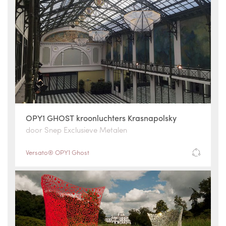
OPY1 GHOST kroonluchters Krasnapolsky
door Snep Exclusieve Metalen
Versato® OPY1 Ghost