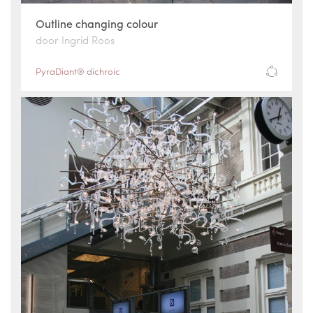
Outline changing colour
door Ingrid Roos
PyraDiant® dichroic