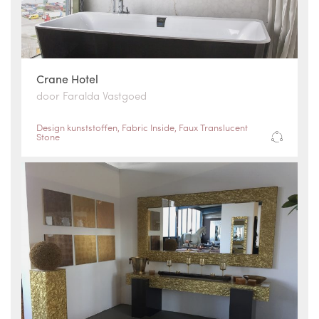
Crane Hotel
door Faralda Vastgoed
Design kunststoffen
,
Fabric Inside
,
Faux Translucent
Stone