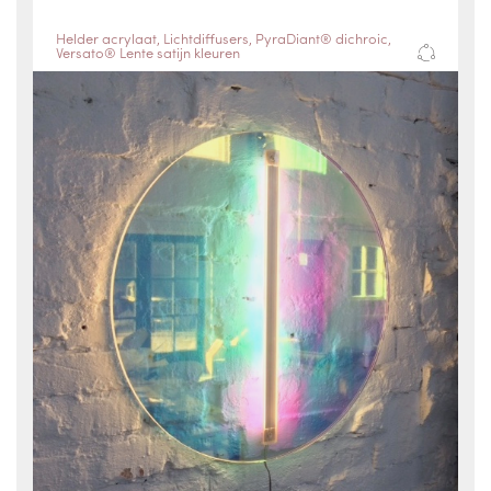
Helder acrylaat
,
Lichtdiffusers
,
PyraDiant® dichroic
,
Versato® Lente satijn kleuren