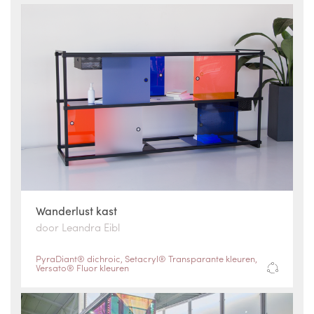
Wanderlust kast
door Leandra Eibl
PyraDiant® dichroic
,
Setacryl® Transparante kleuren
,
Versato® Fluor kleuren