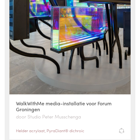
WalkWithMe media-installatie voor Forum
Groningen
door Studio Peter Musschenga
Helder acrylaat
,
PyraDiant® dichroic